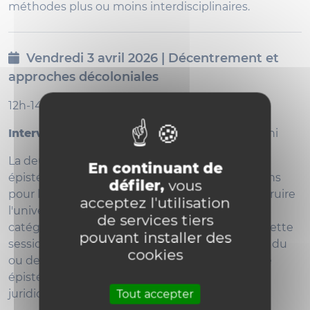
méthodes plus ou moins interdisciplinaires.
Vendredi 3 avril 2026 | Décentrement et
approches décoloniales
12h-14h - Salle Dabin -
TEAMS
Intervenant·es
: Nina Bires Silva et Jonas Sindani
La deuxième rencontre se concentrera sur les
En continuant de
épistémologies décoloniales et leurs implications
défiler,
vous
pour la recherche juridique. Comment déconstruire
acceptez l'utilisation
l'universalisme eurocentré et repenser les
de services tiers
catégories, sources et temporalités du droit ? Cette
pouvant installer des
session interrogera également la positionnalité du
cookies
ou de la chercheur·euse et les enjeux de justice
épistémique dans la production des savoirs
juridiques.
Tout accepter