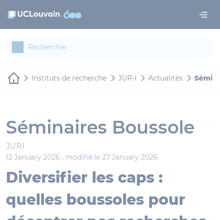
Aller au contenu principal
Panneau de gestion des cookies
Instituts de recherche
JUR-I
Actualités
Sémina
Séminaires Boussole
JURI
12 January 2026 ,
modifié le 27 January 2026
Diversifier les caps :
quelles boussoles pour