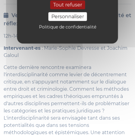
Tout refuser
Vendredi 22 mai 2026 | Interdisciplinarité et
Personnaliser
réflexivité
Politique de confidentialité
12h-14h - Salle Dabin -
TEAMS
Intervenant·es
: Marie-Sophie Devresse et Joachim
Galoul
Cette dernière rencontre examinera
l'interdisciplinarité comme levier de décentrement
critique, en s'appuyant notamment sur le dialogue
entre droit et criminologie. Comment les méthodes
empiriques et les cadres théoriques empruntés à
d'autres disciplines permettent-ils de problématiser
les catégories et les pratiques juridiques ?
L'interdisciplinarité sera envisagée tant dans ses
potentialités que dans ses tensions
méthodologiques et épistémiques. Une attention