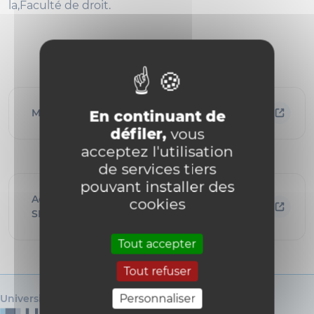
la,Faculté de droit.
Master en sciences des religions
En continuant de
défiler,
vous
acceptez l'utilisation
de services tiers
pouvant installer des
Accompagnement des mémoires de master
cookies
SREL/DRT/THEO
Tout accepter
Tout refuser
Personnaliser
Université catholique de Louvain