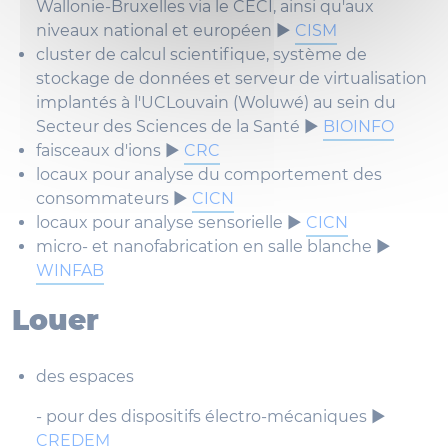
Wallonie-Bruxelles via le CECI, ainsi qu'aux
niveaux national et européen ►
CISM
cluster de calcul scientifique, système de
stockage de données et serveur de virtualisation
implantés à l'UCLouvain (Woluwé) au sein du
Secteur des Sciences de la Santé ►
BIOINFO
faisceaux d'ions ►
CRC
locaux pour analyse du comportement des
consommateurs ►
CICN
locaux pour analyse sensorielle ►
CICN
micro- et nanofabrication en salle blanche ►
WINFAB
Louer
des espaces
- pour des dispositifs électro-mécaniques ►
CREDEM