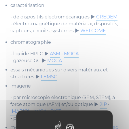
caractérisation
- de dispositifs électromécaniques ►
CREDEM
- électro-magnétique de matériaux, dispositifs,
capteurs, circuits, systèmes ►
WELCOME
chromatographie
- liquide HPLC ►
ASM
•
MOCA
- gazeuse GC ►
MOCA
essais mécaniques sur divers matériaux et
structures ►
LEMSC
imagerie
- par microscopie électronique (SEM, STEM), à
force atomique (AFM) et/ou optique ►
2IP
•
IMABIOL
•
MICA
•
PICT
- par résonnance magnétique (IRM) ►
NIMA
mesure de la réactivité vasculaire ►
Integrated