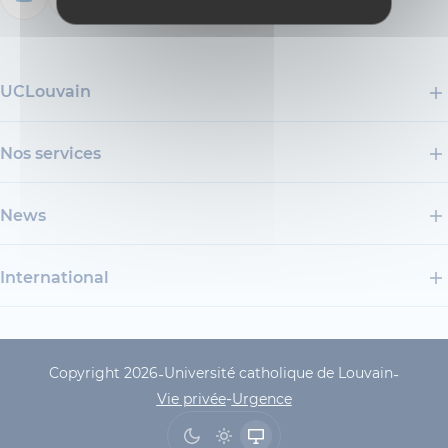
UCLouvain
Nos services
News
International
Copyright 2026
Université catholique de Louvain
-
-
UCLouvain Footer Copyrig
-
Vie privée
Urgence