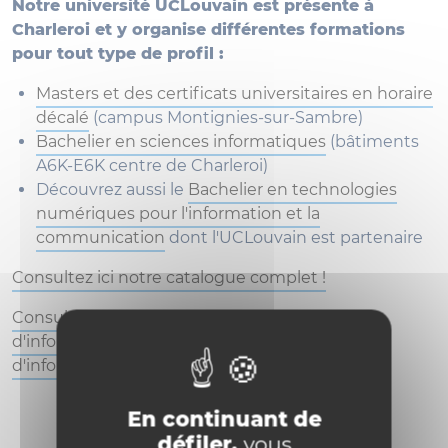
Notre université UCLouvain est présente à
Charleroi et y organise différentes formations
pour tout type de profil :
Masters et des certificats universitaires en horaire
décalé
(campus Montignies-sur-Sambre)
Bachelier en sciences informatiques
(bâtiments
A6K-E6K centre de Charleroi)
Découvrez aussi le
Bachelier en technologies
numériques pour l'information et la
communication
dont l'UCLouvain est partenaire
Consultez ici notre catalogue complet !
Consultez nos prochains rendez-vous
d'information (portes ouvertes, soirées
d'information,...)
En continuant de
défiler,
vous