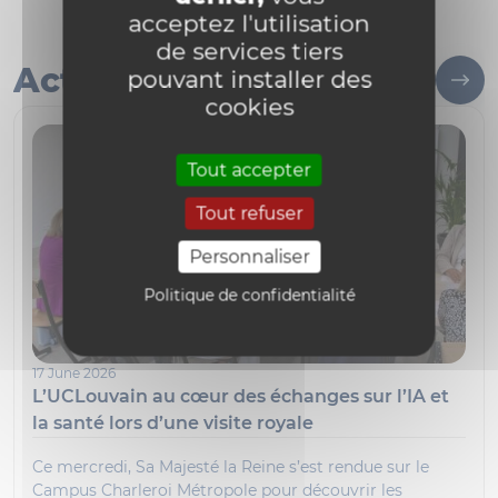
acceptez l'utilisation
de services tiers
Actualités
pouvant installer des
cookies
Tout accepter
Tout refuser
Personnaliser
Politique de confidentialité
17 June 2026
L’UCLouvain au cœur des échanges sur l’IA et
la santé lors d’une visite royale
Ce mercredi, Sa Majesté la Reine s’est rendue sur le
Campus Charleroi Métropole pour découvrir les