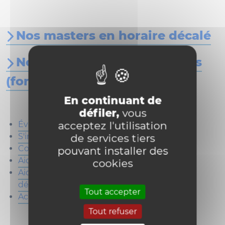
Nos masters en horaire décalé
Nos certificats universitaires
(formations courtes)
En continuant de
défiler,
vous
acceptez l'utilisation
Évènements d'information
S'inscrire
de services tiers
Congé-éducation payé
pouvant installer des
Aides sociales et financières
cookies
Aides à la réussite aux étudiant·es à horaire
décalé
Tout accepter
Accompagnement psychologique
Tout refuser