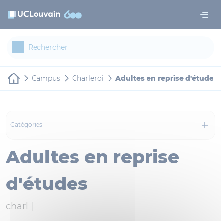
Aller au contenu principal
Panneau de gestion des cookies
Campus
Charleroi
Adultes en reprise d'études
Catégories
Adultes en reprise
d'études
charl |