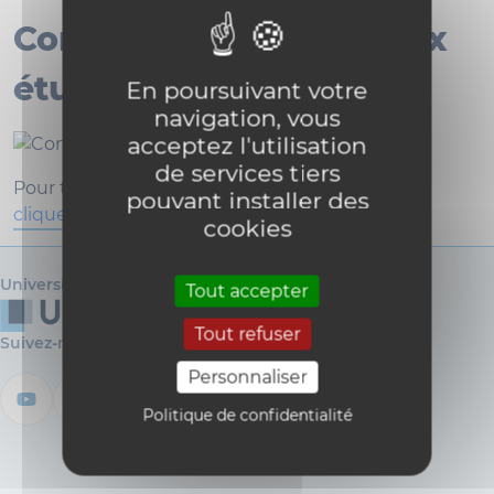
Consignes destinées aux
étudiants
En poursuivant votre
navigation, vous
acceptez l'utilisation
de services tiers
Pour télécharger cette image en haute qualité,
pouvant installer des
cliquez ici
.
cookies
Université catholique de Louvain
Tout accepter
Tout refuser
Suivez-nous
Personnaliser
Politique de confidentialité