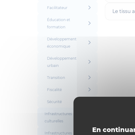
Facilitateur
Le tissu a
Éducation et
formation
Développement
économique
Développement
urbain
Transition
Fiscalité
Sécurité
Infrastructures
culturelles
En continuan
Infrastructures