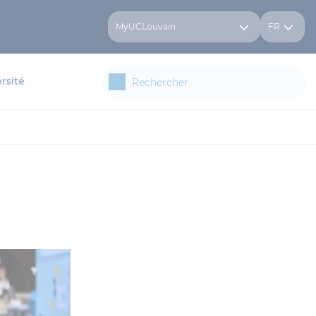
MyUCLouvain
FR
rsité