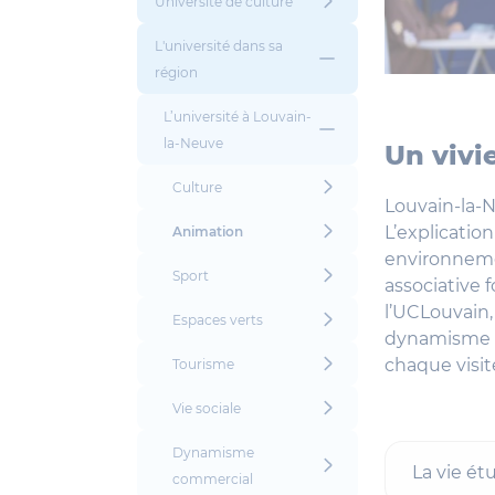
Université de culture
L'université dans sa
région
L’université à Louvain-
la-Neuve
Un vivi
Culture
Louvain-la-N
L’explication
Animation
environnemen
Sport
associative 
l’UCLouvain,
Espaces verts
dynamisme qu
chaque visite
Tourisme
Vie sociale
Dynamisme
La vie ét
commercial