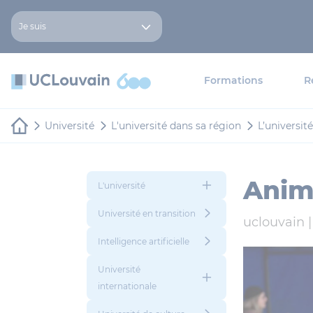
Aller au contenu principal
Panneau de gestion des cookies
Je suis
Formations
R
Université
L'université dans sa région
L’universit
Anim
L'université
Université en transition
uclouvain |
Intelligence artificielle
Université
internationale