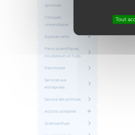
sportives
Cliniques
Tout ac
universitaires
Espaces verts
Parcs scientifiques,
incubateurs et hubs
Patrimoine
Services aux
entreprises
Service des archives
Actions solidaires
Scienceinfuse