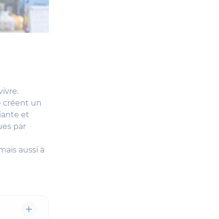
ivre.
le créent un
iante et
ues par
n
ais aussi à