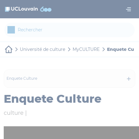
Aller au contenu principal
Panneau de gestion des cookies
Université de culture
MyCULTURE
Enquete Cult
Enquete Culture
Enquete Culture
culture |