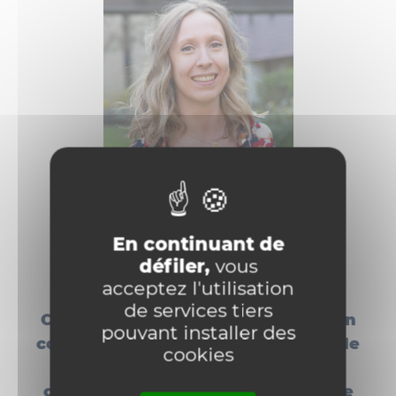
Céline Hélas
En continuant de
défiler,
vous
soutiendra publiquement sa dissertation
acceptez l'utilisation
de services tiers
Choses défectueuses et inexécution
pouvant installer des
contractuelle. Conditions et effets de
cookies
l’imputabilité de l’inexécution
contractuelle causée par une chose