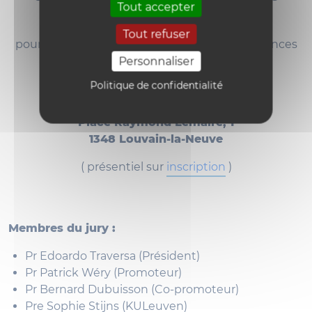
Tout accepter
défectueuse.
Tout refuser
pour l'obtention du grade de Doctorat en sciences
juridiques
Personnaliser
Politique de confidentialité
le mardi 21 avril 2026 à 16h
Foyer Royal – Aula Magna
Place Raymond Lemaire, 1
1348 Louvain-la-Neuve
( présentiel sur
inscription
)
Membres du jury :
Pr Edoardo Traversa (Président)
Pr Patrick Wéry (Promoteur)
Pr Bernard Dubuisson (Co-promoteur)
Pre Sophie Stijns (KULeuven)