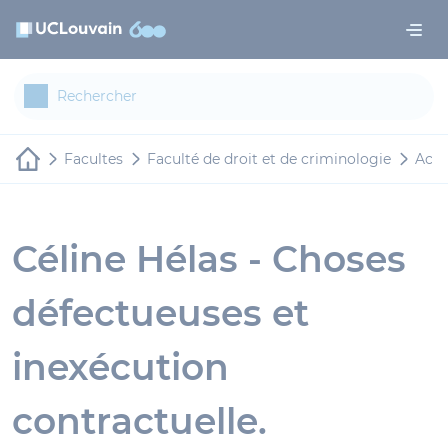
Aller au contenu principal
Panneau de gestion des cookies
Facultes
Faculté de droit et de criminologie
Actu
Céline Hélas - Choses
défectueuses et
inexécution
contractuelle.