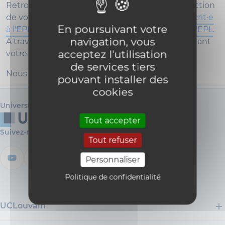
Retrouvez toutes les informations utiles en fonction
de votre profil :
futur·e étudiant·e
,
nouvel·le inscrit·e
En poursuivant votre
à l'EPL
ou
étudiant·e déjà en cours de cursus à l'EPL
.
navigation, vous
A travers celui-ci, nous vous accompagnons durant
acceptez l'utilisation
votre parcours au sein de la faculté.
de services tiers
Nous vous souhaitons une agréable visite !
pouvant installer des
cookies
Université catholique de Louvain
Tout accepter
Suivez-nous
Tout refuser
Personnaliser
Politique de confidentialité
UCLouvain