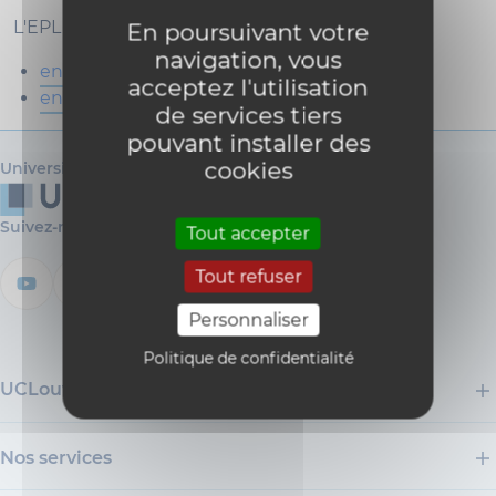
L'EPL organise deux masters de spécialisation :
En poursuivant votre
navigation, vous
en génie nucléaire
acceptez l'utilisation
en nanotechnologies
de services tiers
pouvant installer des
cookies
Université catholique de Louvain
Suivez-nous
Tout accepter
Tout refuser
Personnaliser
Politique de confidentialité
UCLouvain
Nos services