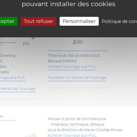
pouvant installer des cookies
cepter
Tout refuser
Personnaliser
Politique de con
 Dwelling
Théorie du fait architectural
nt,
Renaud Pleitinx
bier,
Acheter l'ouvrage aux PUL
neste
uvrage aux PUL
Feuilleter un extrait de l'ouvrage
 extrait de l'ouvrage
Penser à partir de l'architecture
- Poétique, technique, éthique
sous la direction de Marie-Clotilde Roose
Acheter l'ouvrage aux PUL