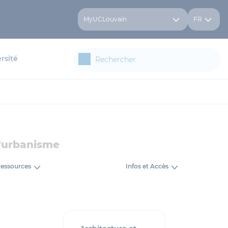
MyUCLouvain
FR
rsité
d'urbanisme
essources
Infos et Accès