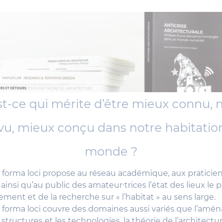
st-ce qui mérite d’être mieux connu, 
vu, mieux conçu dans notre habitatio
monde ?
n forma loci propose au réseau académique, aux praticien
ainsi qu’au public des amateur∙trices l’état des lieux le p
ement et de la recherche sur « l’habitat » au sens large.
n forma loci couvre des domaines aussi variés que l’am
es structures et les technologies, la théorie de l’architectu