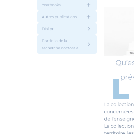
Yearbooks
Autres publications
Dial.pr
Portfolio de la
recherche doctorale
Qu’e
pré
La collectio
concerné∙es 
de l’enseign
La collectio
territoire, l