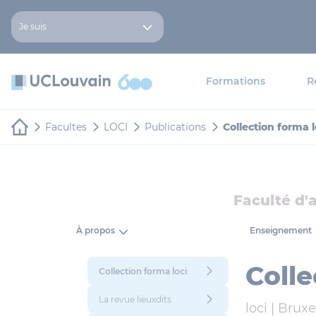
Aller au contenu principal
Panneau de gestion des cookies
Je suis
Formations
R
Facultes
LOCI
Publications
Collection forma l
Faculté d'
À propos
Enseignement
Colle
Collection forma loci
La revue lieuxdits
loci |
Bruxel