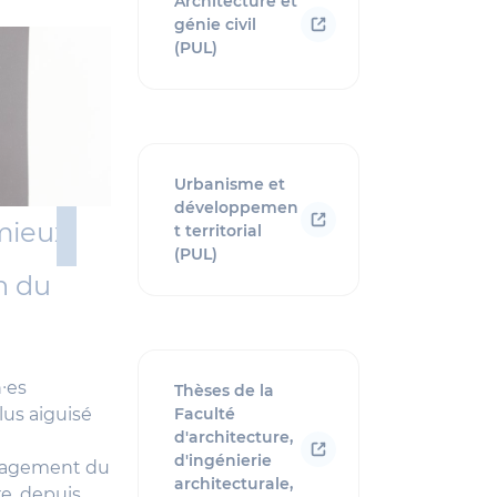
Architecture et
génie civil
(PUL)
Urbanisme et
développemen
mieux
t territorial
(PUL)
n du
∙es
Thèses de la
lus aiguisé
Faculté
d'architecture,
d'ingénierie
énagement du
architecturale,
re, depuis