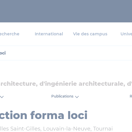
echerche
International
Vie des campus
Unive
oci
architecture, d'ingénierie architecturale, 
Publications
R
ction forma loci
les Saint-Gilles, Louvain-la-Neuve, Tournai