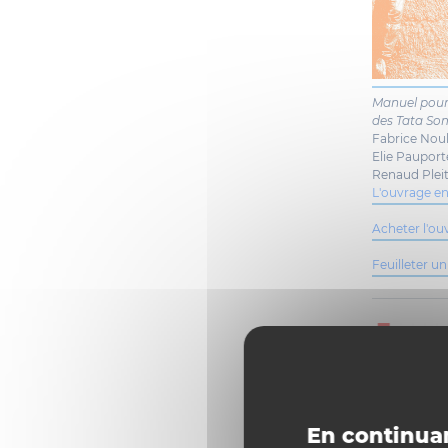
Manuel pour
des Tata S
Fabrice No
Elie Pauport
Renaud Pleit
L'ouvrage e
Acheter l'o
Feuilleter un
En continuan