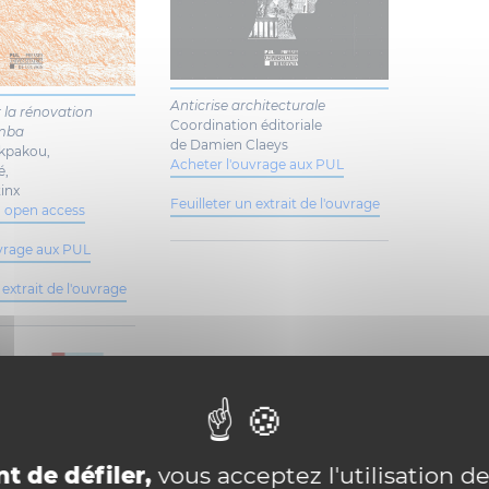
Anticrise architecturale
 la rénovation
Coordination éditoriale
omba
de Damien Claeys
ukpakou,
Acheter l'ouvrage aux PUL
é,
inx
Feuilleter un extrait de l'ouvrage
n open access
uvrage aux PUL
 extrait de l'ouvrage
t de défiler,
vous acceptez l'utilisation de