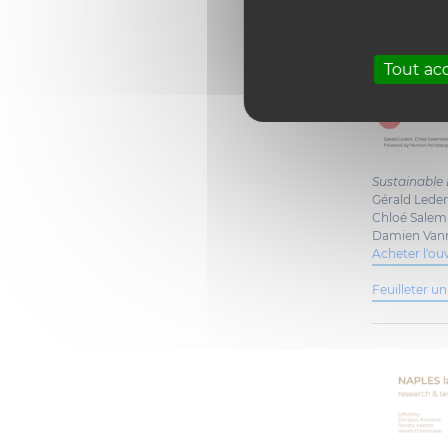
Tout ac
Sustainable
Gérald Lede
Chloé Salem
Damien Van
Acheter l'o
Feuilleter un