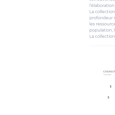
l’élaboratio
La collectio
profondeur n
les ressourc
population, 
La collection