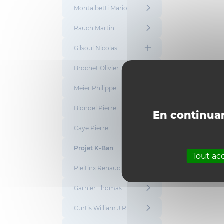
Montalbetti Mario
Rauch Martin
Gilsoul Nicolas
Brochet Olivier
Meier Philippe
Blondel Pierre
En continuan
Caye Pierre
Projet K-Ban
Tout ac
Pleitinx Renaud
Garnier Thomas
Curtis William J.R.