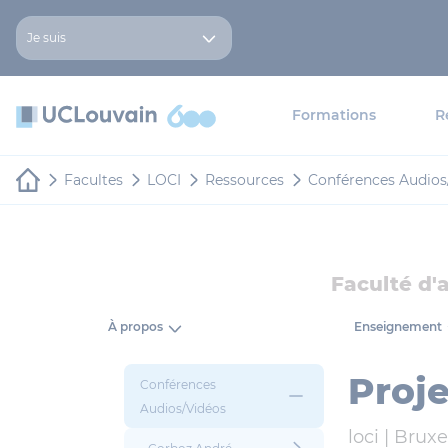
Aller au contenu principal
Panneau de gestion des cookies
Je suis
Formations
R
Facultes
LOCI
Ressources
Conférences Audios
Faculté d'
À propos
Enseignement
Proj
Conférences
Audios/Vidéos
loci |
Bruxel