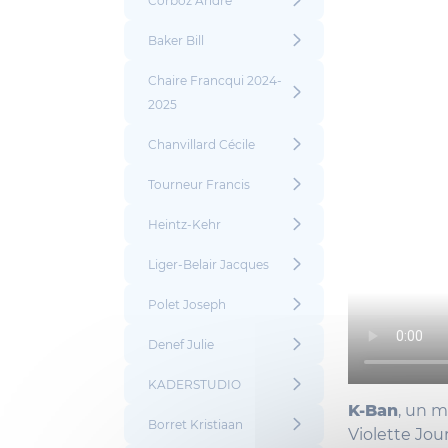
Corboz André
Baker Bill
Chaire Francqui 2024-
2025
Chanvillard Cécile
Tourneur Francis
Heintz-Kehr
Liger-Belair Jacques
Polet Joseph
Denef Julie
KADERSTUDIO
K-Ban
, un m
Borret Kristiaan
Violette Jou