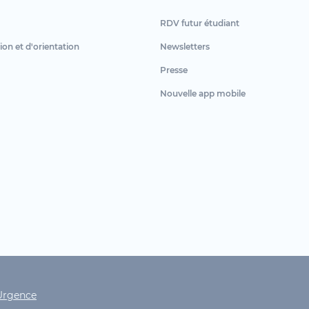
RDV futur étudiant
ion et d'orientation
Newsletters
Presse
Nouvelle app mobile
ht
Urgence