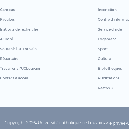
Campus
Inscription
Facultés
Centre d'informat
Instituts de recherche
Service d'aide
Alumni
Logement
Soutenir l'UCLouvain
Sport
Répertoire
Culture
Travailler à l'UCLouvain
Bibliothèques
Contact & accès
Publications
Restos U
Copyright 2026
Université catholique de Louvain
-
-
-
UCLouvain Footer Copyrig
Vie privée