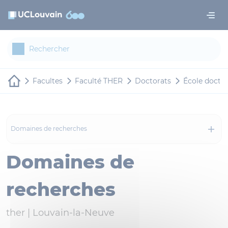
Aller au contenu principal
Panneau de gestion des cookies
Facultes
Faculté THER
Doctorats
École doctor
Domaines de recherches
Domaines de
recherches
ther |
Louvain-la-Neuve