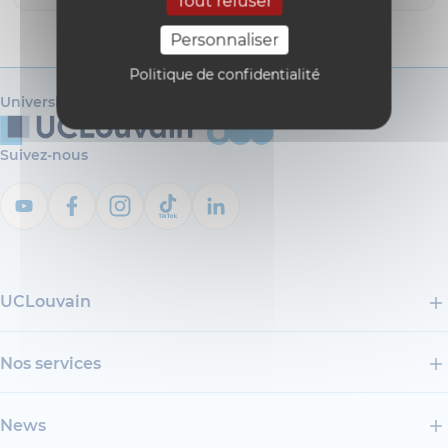
Tout refuser
Personnaliser
Politique de confidentialité
Université catholique de Louvain
Suivez-nous
UCLouvain
Nos services
News