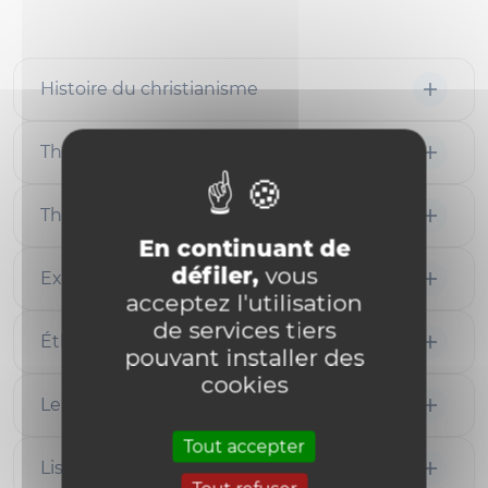
Histoire du christianisme
Théologie systématique
Théologie pratique
En continuant de
défiler,
vous
Exégèse
acceptez l'utilisation
de services tiers
Éthique
pouvant installer des
cookies
Le répertoire des thèses THÉODOC
Tout accepter
Liste des thèses soutenues de 1989 à 2008