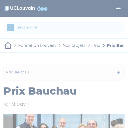
Aller au contenu principal
Panneau de gestion des cookies
Fondation Louvain
Nos projets
Prix
Prix Bau
Prix Bauchau
Prix Bauchau
fondlouv |