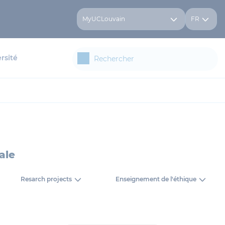
MyUCLouvain
FR
rsité
ale
Resarch projects
Enseignement de l'éthique