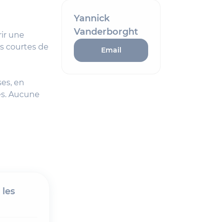
Yannick
Vanderborght
rir une
ns courtes de
Email
es, en
es. Aucune
 les