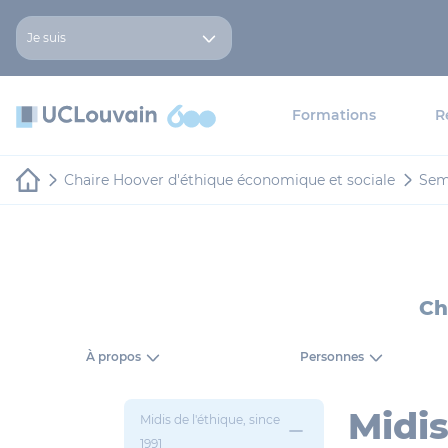
Aller au contenu principal
Panneau de gestion des cookies
Je suis
Formations
R
Chaire Hoover d'éthique économique et sociale
Sem
Ch
À propos
Personnes
Midis
Midis de l'éthique, since
1991