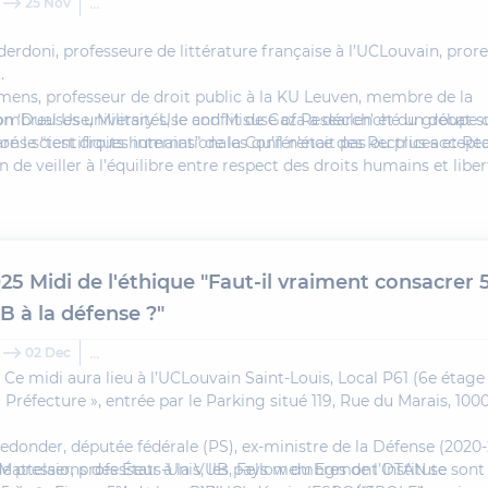
...
25 Nov
derdoni
, professeure de littérature française à l’UCLouvain, prore
mens
, professeur de droit public à la KU Leuven, membre de la
 ‘Dual Use, Military Use and Misuse of Research’ et du groupe d
mbreuses universités, le conflit de Gaza a déclenché un débat su
aré le “test droits humains” de la Conférence des Rectrices et Re
ons scientifiques internationales qu’il n’était pas ou plus accept
in de veiller à l’équilibre entre respect des droits humains et liber
n :
, l’UCLouvain s’est dotée, en décembre 2024, d’une « Charte po
Thomas Pardoen
, professeur à l’École Polytechnique de Louv
), Président du Conseil du CORA
ts responsables » et d’une « Commission des Partenariats Respon
en dispose pour sa part d’un comité d’éthique ‘Dual Use, Milita
esearch’. Quels sont, de part et d’autre, les critères éthiques que
un partenariat pour que l’université l’autorise ? Sont-ils jugés tro
25 Midi de l'éthique "Faut-il vraiment consacrer
ns ? Ou trop sévères par d’autres ?
B à la défense ?"
...
02 Dec
! Ce midi aura lieu à l’UCLouvain Saint-Louis, Local P61 (6e étage
Préfecture », entrée par le Parking situé 119, Rue du Marais, 100
Dedonder
, députée fédérale (PS), ex-ministre de la Défense (2020
Mattelaer
 de pressions des États-Unis, les pays membres de l’OTAN se son
, professeur à la VUB, Fellow du Egmont Institute