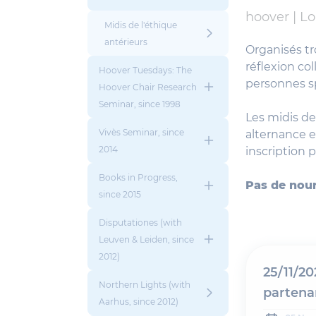
hoover |
Lo
Midis de l'éthique
antérieurs
Organisés tro
réflexion col
Hoover Tuesdays: The
personnes sp
Hoover Chair Research
Seminar, since 1998
Les midis de
Vivès Seminar, since
alternance e
2014
inscription p
Books in Progress,
Pas de nourr
since 2015
Disputationes (with
Leuven & Leiden, since
2012)
25/11/20
Northern Lights (with
partenar
Aarhus, since 2012)