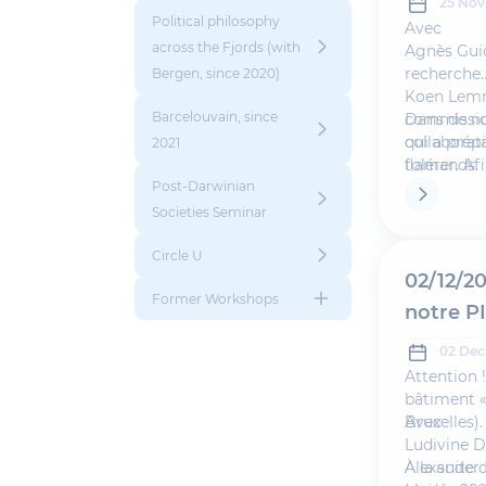
25 Nov
Political philosophy
Avec
across the Fjords (with
Agnès Gui
recherche
Bergen, since 2020)
Koen Lem
Barcelouvain, since
commission
Dans de no
qui a prép
collaborati
2021
flamands.
tolérer. Af
Modératio
académique
Post-Darwinian
(EPL/iMMC
partenaria
Societies Seminar
La KU Leuv
Misuse of R
Circle U
satisfaire 
02/12/20
Former Workshops
par certai
notre PI
02 Dec
Attention 
bâtiment « 
Bruxelles).
Avec
Ludivine 
Alexander 
À la suite