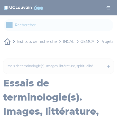
Aller au contenu principal
Panneau de gestion des cookies
Instituts de recherche
INCAL
GEMCA
Projets d
Essais de terminologie(s). Images, littérature, spiritualité
Essais de
terminologie(s).
Images, littérature,