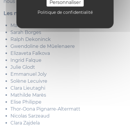
nous contacter
à l’adresse suivante
.
Personnaliser
Politique de confidentialité
Les membres du groupe de travail :
Marta Battisti
Sarah Borges
Ralph Dekoninck
Gwendoline de Mûelenaere
Elizaveta Falkova
Ingrid Falque
Julie Glodt
Emmanuel Joly
Solène Lecuivre
Clara Lieutaghi
Mathilde Marès
Elise Philippe
Thor-Oona Pignarre-Altermatt
Nicolas Sarzeaud
Clara Zajdela