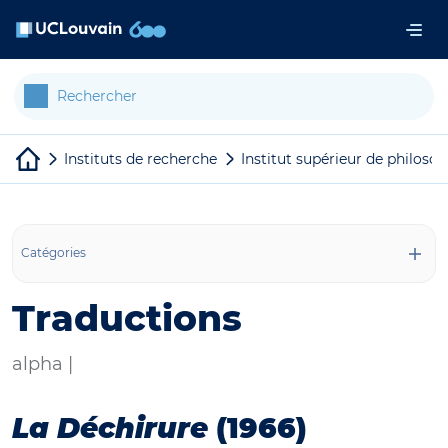
Aller au contenu principal
Panneau de gestion des cookies
Instituts de recherche
Institut supérieur de philosop
Catégories
Traductions
alpha |
La Déchirure
(1966)