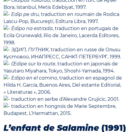
Oidipus Yollarda
, traduction en turc de Aysel
Bora, Istanbul, Metis Edebiyat, 1997.
Edip pe dru
, traduction en roumain de Rodica
Lascu-Pop, Bucureşti, Editura Libra, 1997.
Édipo na estrada
, traduction en portugais de
Ecila Grünewald, Rio de Janeiro, Lacerda Editores,
1998.
ЭДИП, ПУТНИK
, traduction en russe de Oльѕu
Kycmoвoù, ИHAПPECC, CAHKT-ПETEPБYPΓ, 1999.
Œdipe sur la route
, traduction en japonais de
Yasutaro Miyahara, Tokyo, Shoshi-Yamada, 1994.
Edipo en el camino
, traduction en espagnol de
Hilda H. García, Buenos Aires, Del estante Editorial,
« Literaturas », 2006.
traduction en serbe d’Alexandre Grujicic, 2001.
traduction en hongrois de Marie Septembre,
Budapest, L’Harmattan, 2015.
L’enfant de Salamine
(1991)