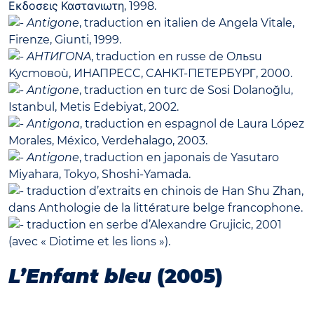
Εκδοσεις Καστανιωτη, 1998.
Antigone
, traduction en italien de Angela Vitale,
Firenze, Giunti, 1999.
AHTИΓONA
, traduction en russe de Oльѕu
Kycmoвoù, ИHAПPECC, CAHKT-ПETEPБYPΓ, 2000.
Antigone
, traduction en turc de Sosi Dolanoğlu,
Istanbul, Metis Edebiyat, 2002.
Antigona
, traduction en espagnol de Laura López
Morales, México, Verdehalago, 2003.
Antigone
, traduction en japonais de Yasutaro
Miyahara, Tokyo, Shoshi-Yamada.
traduction d’extraits en chinois de Han Shu Zhan,
dans Anthologie de la littérature belge francophone.
traduction en serbe d’Alexandre Grujicic, 2001
(avec « Diotime et les lions »).
L’Enfant bleu
(2005)