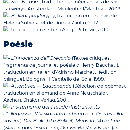
Maalstroom
, traduction en néerlandais de Kris
Lauwerys, Amsterdam, Meulenhoff/Manteau, 2009.
Bulwar peryferyjny
, traduction en polonais de
Helena Sobieraj et de Dorota Zanko, 2012.
traduction en serbe d’Andja Petrovic, 2010.
Poésie
L’Innocenza dell’Orecchio
(Textes critiques,
fragments de journal et poésie d’Henry Bauchau),
traduction en italien d’Adriano Marchetti (édition
bilingue), Bologna, Il Capitello del Sole, 1999.
Attentives — Lauschende
(Sélection de poèmes),
traduction en allemand de Anne Neuschäfer,
Aachen, Shaker Verlag, 2001.
Instrumente der Freude
(
Instruments
d’allégresse
),
Wir wachten sehend auf
(
On s’éveillait
voyant
),
Der Baikal
(
Le Baïkal
),
Maas für Valentine
(
Meuse pour Valentine
),
Der weiВe Kieselstein
(
Le