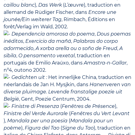
caillou blanc
),
Das Werk
(
L’œuvre
), traduction en
allemand de Rüdiger Fischer, dans
Encore une
jounée/Ein weiterer Tag
, Rimbach, Éditions en
forêt/Verlag im Wald, 2002.
Dependencia amorosa do poema
,
Dous poemas
inéditos
,
Exercicio da mañá
,
Palabras do corpo
adormecido
,
A xorba arella ou o soño de Freud
,
A
sibila
,
O pensamento vexetal
, traduction en
portugais de Emilio Araúxo, dans
Amastra-n-Gallar
,
n°4, outono 2002.
Gedichten uit :
Het innerlijke China, traduction en
néerlandais de Jan H. Mysjkin, dans
Hanenveren van
diverse pluimage. Levende franstalige poezie uit
België
, Gent, Poezie Centrum, 2004.
Finistre di Presenza
(
Fenêtres de Présence
),
Finistre del Verde Aurorale
(
Fenêtres du Vert Levant
),
Mandala per una poesia
(
Mandala pour un
poème
),
Figura del Tao
(
Signe du Tao
), traduction en