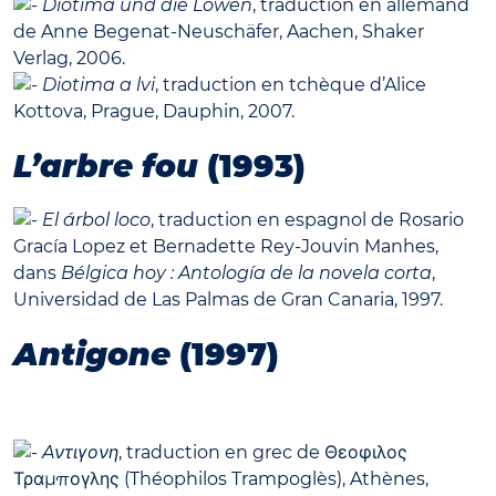
Diotima und die Löwen
, traduction en allemand
de Anne Begenat-Neuschäfer, Aachen, Shaker
Verlag, 2006.
Diotima a lvi
, traduction en tchèque d’Alice
Kottova, Prague, Dauphin, 2007.
L’arbre fou
(1993)
El árbol loco
, traduction en espagnol de Rosario
Gracía Lopez et Bernadette Rey-Jouvin Manhes,
dans
Bélgica hoy : Antología de la novela corta
,
Universidad de Las Palmas de Gran Canaria, 1997.
Antigone
(1997)
Aντιγονη
, traduction en grec de Θεοφιλος
Τραμπογλης (Théophilos Trampoglès), Athènes,