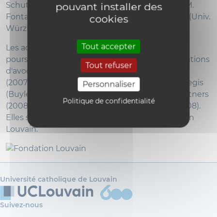
Schutter, M. Fallon, M. Wathelet, Ph. Maystadt, M.
pouvant installer des
Fontaine, H. Muir Watt (Univ. Paris I), O. Remien (Univ.
cookies
Würzburg).
Tout accepter
Les activités de la Chaire ont été à l'origine
poursuivie en partenariat avec plusieurs associations
Tout refuser
d'avocats, à savoir les cabinets Dal & Veldekens
(2007-2008), De Wolf & Partners (2007-2008), Elegis
Personnaliser
(Buyle, Dieryck, Maingain) (2007), Philippe & Partners
Politique de confidentialité
(2008), ainsi que les Editions Bruylant (2007-2008).
Elles sont aujourd'hui financées par la Fondation
Louvain.
Université catholique de Louvain
Suivez-nous