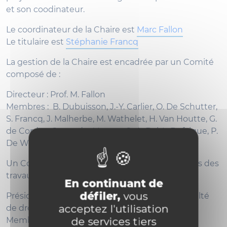
et son coodinateur.
Le coordinateur de la Chaire est
Marc Fallon
Le titulaire est
Stéphanie Francq
La gestion de la Chaire est encadrée par un Comité
composé de :
Directeur : Prof. M. Fallon
Membres : B. Dubuisson, J.-Y. Carlier, O. De Schutter,
S. Francq, J. Malherbe, M. Wathelet, H. Van Houtte, G.
de Cordes, C. van der Vaeren, G.-A. Dal, L. Defalque, P.
De Wolf, C. Steyaert et J. Vandeveld.
Un Comité scientifique, veillant aux orientations des
travaux, est composé de :
En continuant de
défiler,
vous
Président : Prof. J.-L. Renchon, Doyen de la Faculté
acceptez l'utilisation
de droit
de services tiers
Membres : Prof. B. Dubuisson, J.-Y. Carlier, O. De