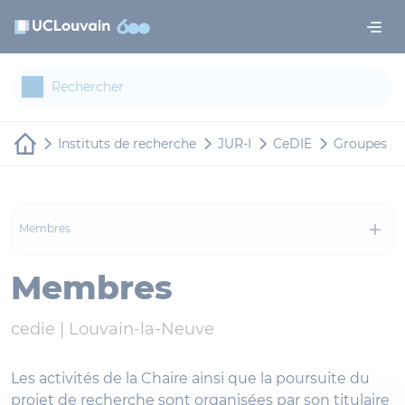
Aller au contenu principal
Panneau de gestion des cookies
Instituts de recherche
JUR-I
CeDIE
Groupes de
Membres
Membres
cedie |
Louvain-la-Neuve
Les activités de la Chaire ainsi que la poursuite du
projet de recherche sont organisées par son titulaire