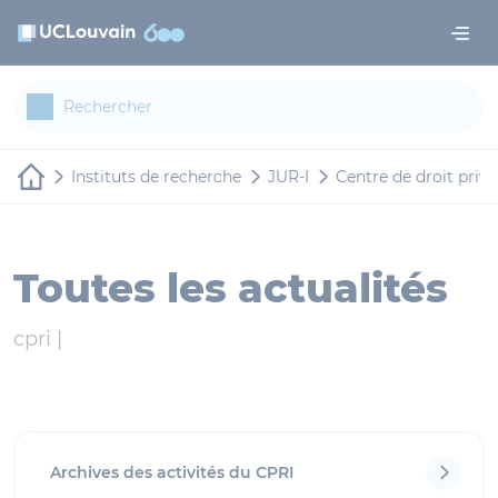
Aller au contenu principal
Panneau de gestion des cookies
Instituts de recherche
JUR-I
Centre de droit privé
Toutes les actualités
cpri |
Archives des activités du CPRI