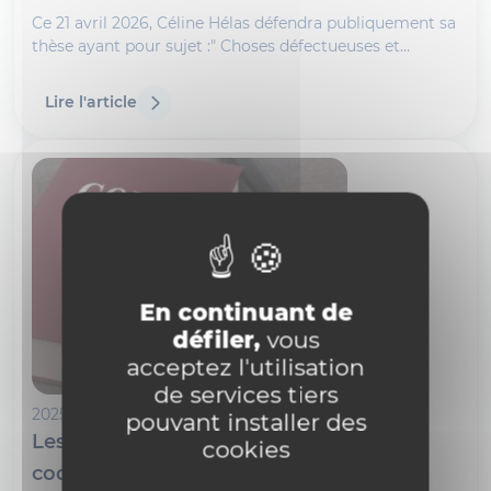
Ce 21 avril 2026, Céline Hélas défendra publiquement sa
thèse ayant pour sujet :" Choses défectueuses et
inexécution contractuelle.
Lire l'article
En continuant de
défiler,
vous
acceptez l'utilisation
de services tiers
2025-09-02
pouvant installer des
Les sanctions dans les livres 5 et 6 du
cookies
code civil