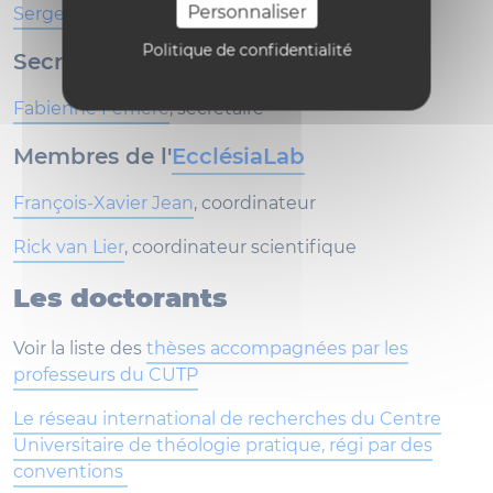
Personnaliser
Serge Maucq
, collaborateur scientifique
Politique de confidentialité
Secrétariat
Fabienne Ferrière
, secrétaire
Membres de l'
EcclésiaLab
François-Xavier Jean
, coordinateur
Rick van Lier
, coordinateur scientifique
Les doctorants
Voir la liste des
thèses accompagnées par les
professeurs du CUTP
Le réseau international de recherches du Centre
Universitaire de théologie pratique, régi par des
conventions