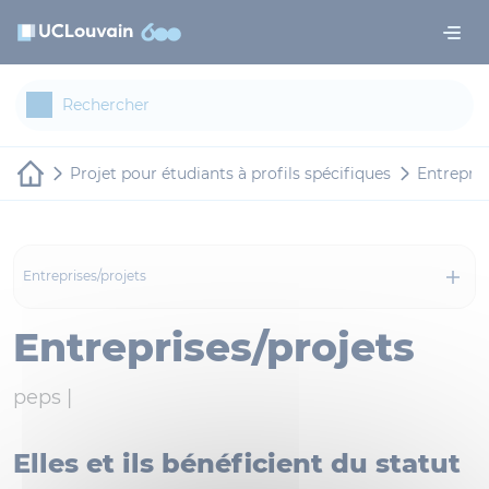
Aller au contenu principal
Panneau de gestion des cookies
Projet pour étudiants à profils spécifiques
Entrepre
Entreprises/projets
Entreprises/projets
peps |
Elles et ils bénéficient du statut