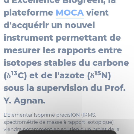
d'Excellence Biogreen, la
plateforme
MOCA
vient
d'acquérir un nouvel
instrument permettant de
mesurer les rapports entre
isotopes stables du carbone
13
15
(δ
C) et de l'azote (δ
N)
sous la supervision du Prof.
Y. Agnan.
L'Elementar Isoprime precisION (IRMS,
spectrométrie de masse à rapport isotopique)
viendra notamment en soutien d'un projet de la