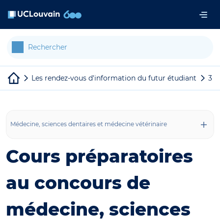
Aller au contenu principal
Panneau de gestion des cookies
Les rendez-vous d'information du futur étudiant
3 |
Médecine, sciences dentaires et médecine vétérinaire
Cours préparatoires
au concours de
médecine, sciences