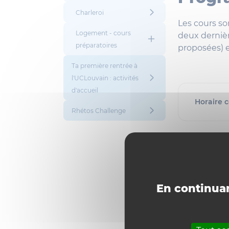
Charleroi
Les cours so
Logement - cours
deux dernièr
préparatoires
proposées) e
Ta première rentrée à
l'UCLouvain : activités
d'accueil
Horaire 
Rhétos Challenge
Sciences 
En continuan
Du lundi 1
au mieux 
suivantes q