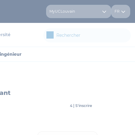
MyUCLouvain
FR
rsité
ingénieur
iant
4 | S'inscrire