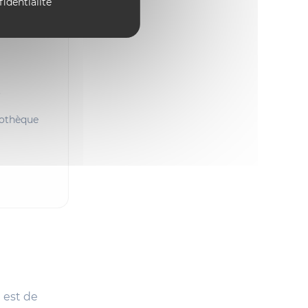
fidentialité
.
liothèque
 est de