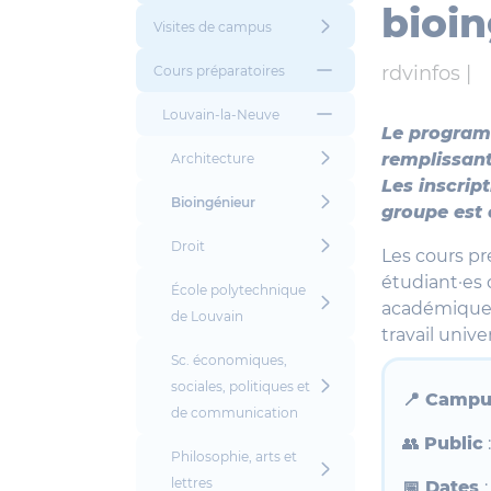
bioi
Visites de campus
rdvinfos |
Cours préparatoires
Louvain-la-Neuve
Le programm
remplissant
Architecture
Les inscript
Bioingénieur
groupe est
Droit
Les cours pr
étudiant·es 
École polytechnique
académique, 
de Louvain
travail univer
Sc. économiques,
sociales, politiques et
📍 Campu
de communication
👥
Public
Philosophie, arts et
lettres
📅 Dates