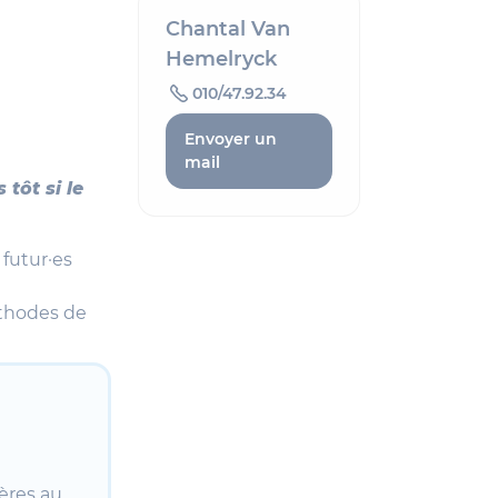
Chantal Van
Hemelryck
010/47.92.34
Envoyer un
mail
 tôt si le
 futur·es
éthodes de
ières au