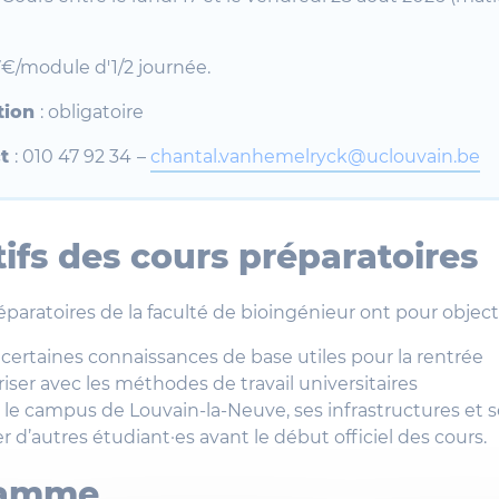
 7€/module d'1/2 journée.
ption
: obligatoire
ct
: 010 47 92 34
–
chantal.vanhemelryck@uclouvain.be
ifs des cours préparatoires
éparatoires de la faculté de bioingénieur ont pour objecti
 certaines connaissances de base utiles pour la rentrée
ariser avec les méthodes de travail universitaires
 le campus de Louvain-la-Neuve, ses infrastructures et s
r d’autres étudiant·es avant le début officiel des cours.
ramme