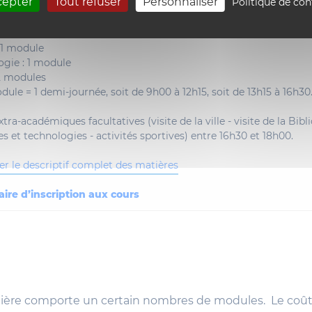
cepter
Tout refuser
Personnaliser
Politique de con
iques : 6 modules
3 modules
: 5 modules
: 1 module
gie : 1 module
 2 modules
ule = 1 demi-journée, soit de 9h00 à 12h15, soit de 13h15 à 16h30
xtra-académiques facultatives (visite de la ville - visite de la Bib
s et technologies - activités sportives) entre 16h30 et 18h00.
er le descriptif complet des matières
ire d’inscription aux cours
ère comporte un certain nombres de modules. Le coût