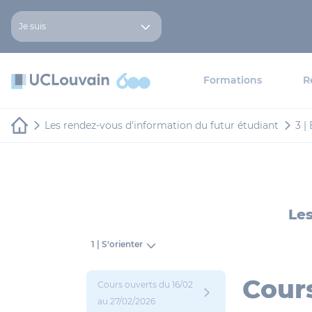
Aller au contenu principal
Panneau de gestion des cookies
Je suis
Formations
R
Les rendez-vous d'information du futur étudiant
3 |
Les
1 | S'orienter
Cours
Cours ouverts du 16/02
au 27/02/2026