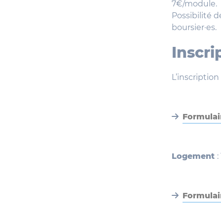
7€/module.
Possibilité 
boursier·es.
Inscri
L’inscription
Formulai
Logement
:
Formulai