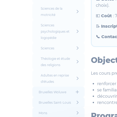
choix).
Sciences de la
motricité
💶
Coût
:
Sciences
📝
Inscri
psychologiques et
📞 Conta
logopédie
Sciences
Object
Théologie et étude
des religions
Les cours pr
Adultes en reprise
d'études
renforcer
se famili
Bruxelles Woluwe
découvrir
rencontre
Bruxelles Saint-Louis
Mons
Prog