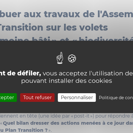
ibuer aux travaux de l'Asse
Transition sur les volets
imoine bâti » et « biodiversité
ci-dessous est un tableau géant sur lequel vous pouvez 
 des images, etc. comme si vous colliez des post-it sur u
t de défiler,
vous acceptez l'utilisation de
ibuer au « forum ouvert » de l'Assemblée de la Transitio
pouvant installer des cookies
t :
ressources mises à votre disposition quant au volet thé
cepter
Tout refuser
Personnaliser
Politique de con
ition correspondant à l'atelier qui vous intéresse.
chrono de 5 min. et notez dans le temps imparti toutes 
iennent en tête (une idée par « post-it ») pour répondre 
 «
Quel
bilan dresser des actions menées à ce jour da
du Plan Transition ?
».