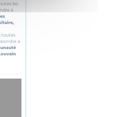
outes les
ondre à
des
itaire,
i toutes
répondre à
munauté
CLouvain