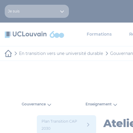
Aller au contenu principal
Panneau de gestion des cookies
Je suis
Formations
R
En transition vers une université durable
Gouvernan
Gouvernance
Enseignement
Ateli
Plan Transition CAP
2030