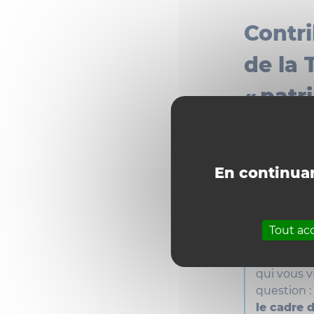
Contr
de la 
« patr
L'encadré 
des notes,
En continuan
Pour contr
comme sui
Lisez les 
Tout ac
Plan Trans
Lancez un 
qui vous v
question :
le cadre 