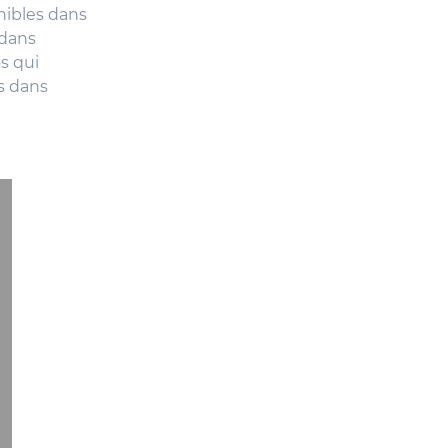
nibles dans
 dans
s qui
s dans