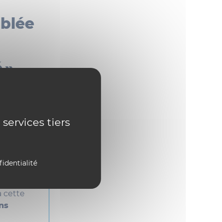
mblée
 »
publier
n mur.
 services tiers
n, procédez
matique du
fidentialité
les idées
à cette
ns