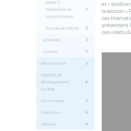
Atelier 5 :
et « biodive
Mobilisation et
la section «
consommation
ces thématiq
présentent 
Journée de clôture
ces volets du
Actualités
Contact
Bilan carbone
Objectifs de
développement
durable
Gouvernance
Indicateurs
Réseaux