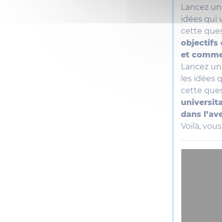
Lancez un 
idées qui 
cette ques
objectifs
et commen
Lancez un 
les idées 
cette ques
universit
dans l’ave
Voilà, vou