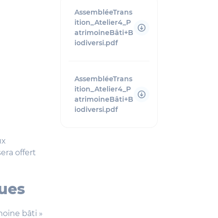
AssembléeTrans
ition_Atelier4_P
atrimoineBâti+B
iodiversi.pdf
AssembléeTrans
ition_Atelier4_P
atrimoineBâti+B
iodiversi.pdf
ux
era offert
ques
oine bâti »