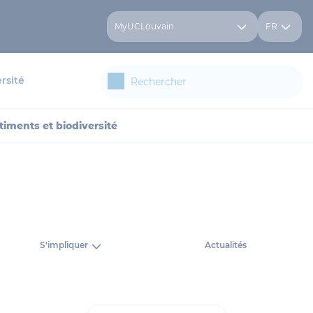
MyUCLouvain
FR
rsité
âtiments et biodiversité
S'impliquer
Actualités