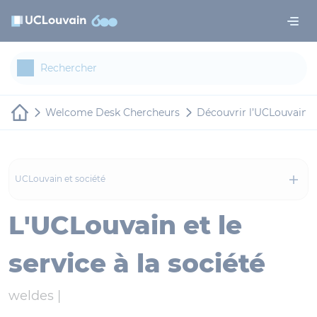
Aller au contenu principal
Panneau de gestion des cookies
Welcome Desk Chercheurs
Découvrir l’UCLouvain
UCLouvain et société
L'UCLouvain et le
service à la société
weldes |