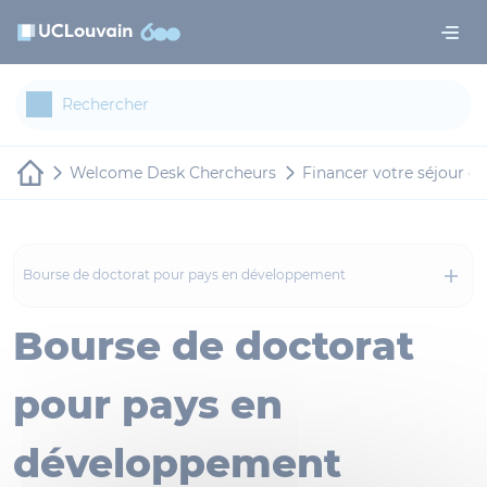
Aller au contenu principal
Panneau de gestion des cookies
Welcome Desk Chercheurs
Financer votre séjour d
Bourse de doctorat pour pays en développement
Bourse de doctorat
pour pays en
développement