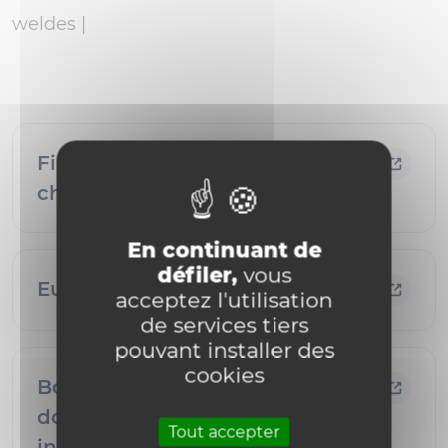
weldes |
Financer la mobilité du
chercheur
En continuant de
défiler,
vous
Euraxess
acceptez l'utilisation
de services tiers
pouvant installer des
cookies
Bourses pour l’accueil de post-
doctorants en mobilité
Tout accepter
internationale