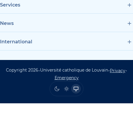
Services
News
International
Copyright 2026
Université catholique de Louvain
-
-
-
UCLouvain Footer Copyrig
Privacy
Emergency