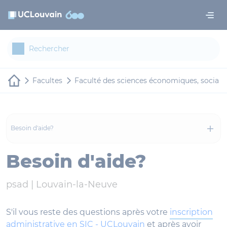
Aller au contenu principal
Panneau de gestion des cookies
Facultes
Faculté des sciences économiques, sociale
Besoin d'aide?
Besoin d'aide?
psad |
Louvain-la-Neuve
S'il vous reste des questions après votre
inscription
administrative en SIC - UCLouvain
et après avoir