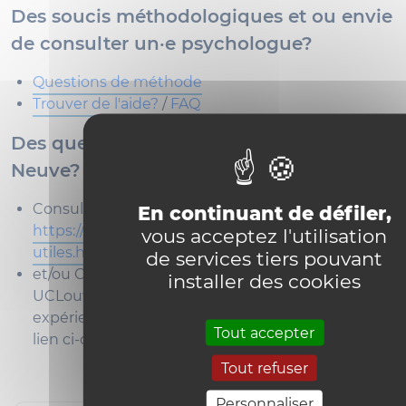
Des soucis méthodologiques et ou envie
de consulter un·e psychologue?
Questions de méthode
Trouver de l'aide?
/
FAQ
Des questions sur la vie à Louvain-La-
Neuve?
Consultez la page suivante :
En continuant de défiler,
https://uclouvain.be/fr/secteurs/ssh/liens-
vous acceptez l'utilisation
utiles.html
de services tiers pouvant
et/ou Contactez les ambassadeurs/drices
installer des cookies
UCLouvain qui pourront vous partager leur
expérience et vous donner de bons conseils. Voir
Tout accepter
lien ci-dessous.
Tout refuser
Personnaliser