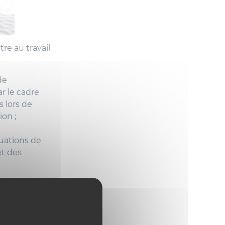
re au travail
de
r le cadre
s lors de
ion ;
tuations de
et des