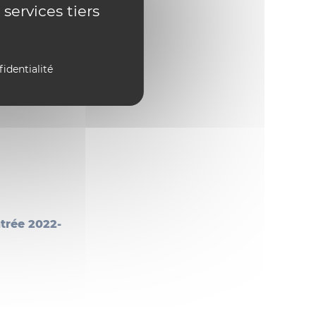
 services tiers
 et
Les cours
 au 30 juin)
 jours par
fidentialité
 cours est
 le même
ntrée 2022-