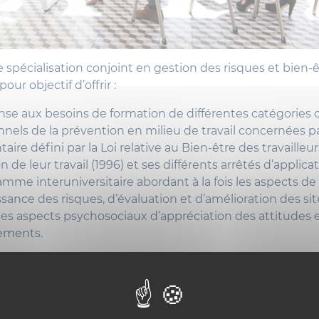
 spécialisation conjoint en gestion des risques et bien-êt
ur objectif d’offrir :
se aux besoins de formation de différentes catégories 
nnels de la prévention en milieu de travail concernées pa
ire défini par la Loi relative au Bien-être des travailleur
n de leur travail (1996) et ses différents arrêtés d’applicat
mme interuniversitaire abordant à la fois les aspects de
sance des risques, d’évaluation et d’amélioration des si
t les aspects psychosociaux d’appréciation des attitudes 
ements.
pétences allez-vous développer
?
ations pratiques