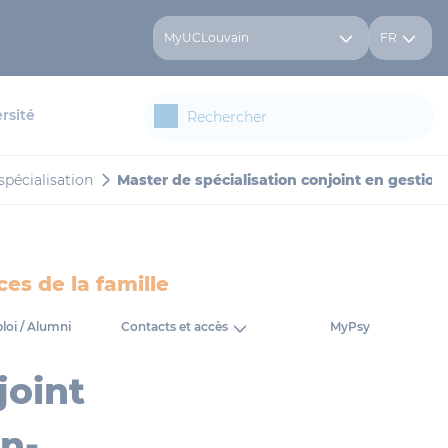
MyUCLouvain
FR
rsité
spécialisation
Master de spécialisation conjoint en gestion 
es de la famille
oi / Alumni
Contacts et accès
MyPsy
joint
en-