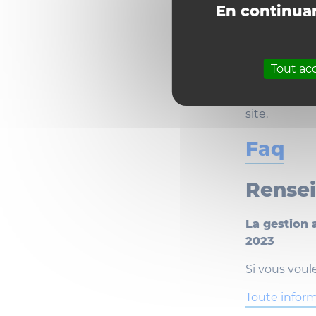
En continuan
Cette format
Concertation
sont dispens
sur les diffé
Tout ac
semaine (mar
requise. Le
site.
Faq
Rense
La gestion 
2023
Si vous voule
Toute inform