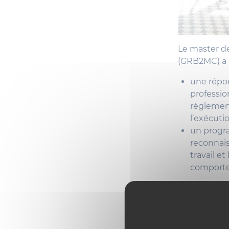
Le master de
(GRB2MC) a po
une répon
professio
réglementa
l’exécutio
un progra
reconnais
travail e
comport
Quelles com
Inform