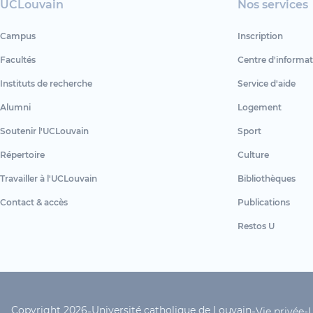
UCLouvain
Nos services
Campus
Inscription
Facultés
Centre d'informat
Instituts de recherche
Service d'aide
Alumni
Logement
Soutenir l'UCLouvain
Sport
Répertoire
Culture
Travailler à l'UCLouvain
Bibliothèques
Contact & accès
Publications
Restos U
Copyright 2026
Université catholique de Louvain
-
-
-
Vie privée