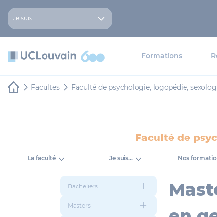
Aller au contenu principal
Panneau de gestion des cookies
Je suis
Formations
R
Facultes
Faculté de psychologie, logopédie, sexologi
Faculté de psyc
La faculté
Je suis...
Nos formatio
Maste
Bacheliers
Masters
en ge