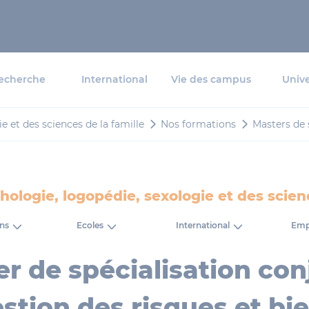
echerche
International
Vie des campus
Unive
e et des sciences de la famille
Nos formations
Masters de 
hologie, logopédie, sexologie et des scienc
ns
Ecoles
International
Empl
r de spécialisation con
stion des risques et bi