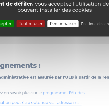
t de défiler,
vous acceptez l'utilisation de
ion se déroule en collaboration avec SPF Emploi (Travail
pouvant installer des cookies
 sociale) durant 1 an (possibilité d'étalement sur 2 ans). 
és tout au long de l'année académique (du 15 septembre
rents sites des universités participantes, à raison de deux
cepter
Tout refuser
Personnaliser
Politique de con
di et vendredi), de 9 h à 18 h. La participation active aux
s cours d'une même journée sont toujours organisés sur
ignements :
administrative est assurée par l’ULB à partir de la re
z en savoir plus sur le
programme d'études
.
ation peut être obtenue via l’adresse mail
.