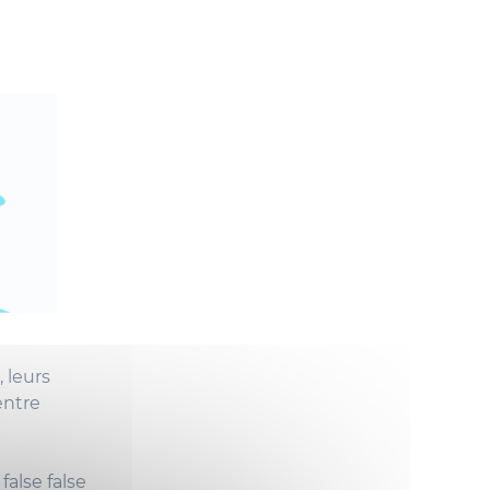
 leurs
entre
false
false