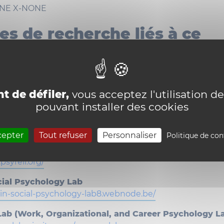
NE
X-NONE
es de recherche liés à ce
ne – research groups
t de défiler,
vous acceptez l'utilisation de
pouvant installer des cookies
rdisciplinaire de Recherche Travail, État et Société C
vain.be/fr/chercher/cirtes
cepter
Tout refuser
Personnaliser
Politique de con
sychologie de la religion
psyreli.org/
cial Psychology Lab
ain-social-psychology-lab8.webnode.be/
ab (Work, Organizational, and Career Psychology L