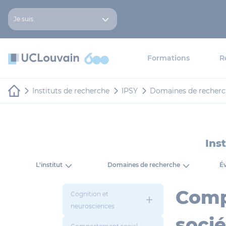
Aller au contenu principal
Panneau de gestion des cookies
Je suis
Formations
R
Instituts de recherche
IPSY
Domaines de recher
Ins
L'institut
Domaines de recherche
É
Compo
Cognition et
neurosciences
socié