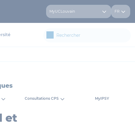
MyUCLouvain
FR
rsité
ques
Consultations CPS
MyIPSY
 et