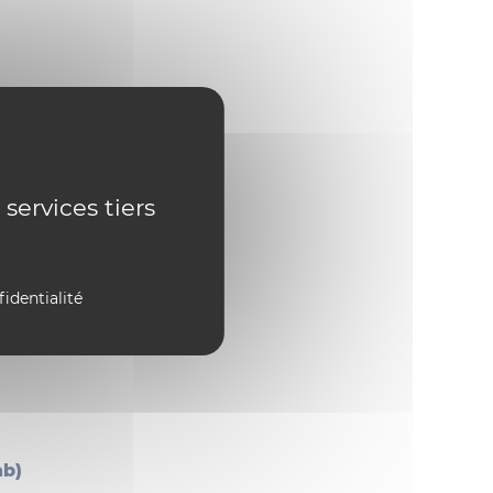
 services tiers
IRTES
fidentialité
ab)