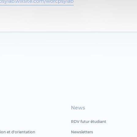
psylab.wixsite.com/worcpsylab
News
RDV futur étudiant
ion et d'orientation
Newsletters