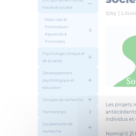
Comportement social,
travail et société
ipsy |
Louv
Mots-clés et
Promoteurs -
Keywords &
Promoters
Psychologie clinique et
de la santé
Développement
psychologique et
éducation
Groupes de recherche
Les projets 
antécédents
Partnerships
individus et
Equipements de
recherche
Normal
0
21