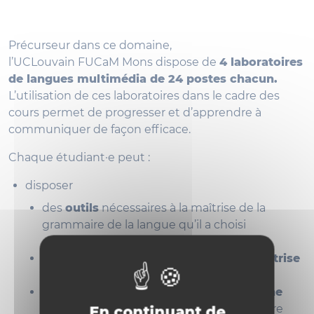
Précurseur dans ce domaine,
l’UCLouvain FUCaM Mons dispose de
4 laboratoires
de langues multimédia de 24 postes chacun.
L’utilisation de ces laboratoires dans le cadre des
cours permet de progresser et d’apprendre à
communiquer de façon efficace.
Chaque étudiant·e peut :
disposer
des
outils
nécessaires à la maîtrise de la
grammaire de la langue qu’il a choisi
d’apprendre.
d’une approche structurée pour une
maîtrise
parfaite de la prononciation
.
de matériel audio et vidéo,
lié au domaine
d’études choisi
, à l’actualité ou à la culture
En continuant de