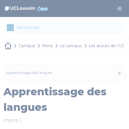
Aller au contenu principal
Panneau de gestion des cookies
Campus
Mons
Le campus
Les atouts de l'UC
Apprentissage des langues
Apprentissage des
langues
mons |