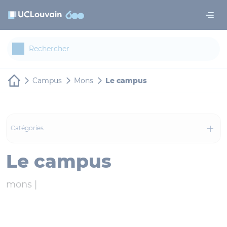
Aller au contenu principal
Panneau de gestion des cookies
Campus
Mons
Le campus
Catégories
Le campus
mons |