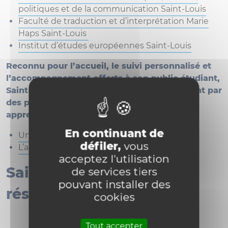
politiques et de la communication Saint-Louis
Faculté de traduction et d’interprétation Marie
Haps Saint-Louis
Institut d’études européennes Saint-Louis
Reconnu pour l’accueil, le suivi personnalisé et
l’accompagnement offerts à son public étudiant,
Saint-Louis Bruxelles se démarque également par
des programmes qui permettent un
apprentissage intensif des langues.
En continuant de
Un campus de proximité
défiler,
vous
L’apprentissage intensif des langues
acceptez l'utilisation
Saint-Louis Bruxelles en
de services tiers
pouvant installer des
résumé
cookies
Tout accepter