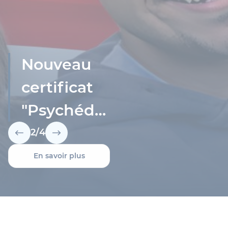
Nouveau
certificat
"Psychédéliques,
santés et
2
/
4
sociétés"
En savoir plus