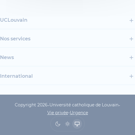
UCLouvain
Nos services
News
International
Copyright 2026
Université catholique de Louvain
-
-
UCLouvain Footer Copyrig
-
Vie privée
Urgence