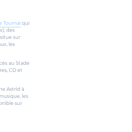
e Tournai
qui
x), des
situe sur
ux, les
acés au Stade
res, CD et
ne Astrid à
musique, les
onible sur