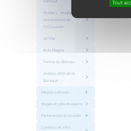
Hainaut
Tout ac
Musée L · Musée
universitaire de
l'UCLouvain
Le Vilar
Aula Magna
Ferme du Biéreau
Ateliers d'Art de la
Baraque
Médias culturels
Stages et jobs étudiants
Partenariats et soutien
Contacts et infos