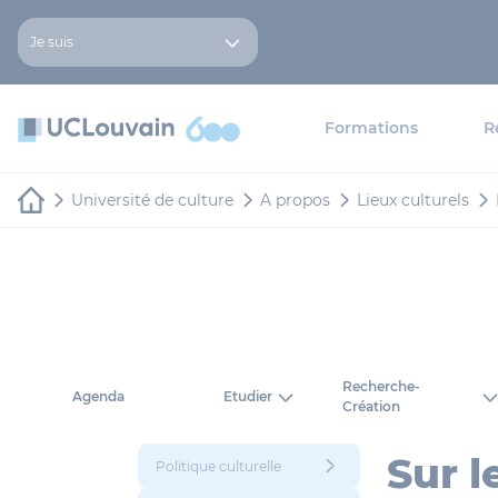
Aller au contenu principal
Panneau de gestion des cookies
Je suis
Formations
R
Université de culture
A propos
Lieux culturels
Recherche-
Etudier
Agenda
Création
Sur 
Politique culturelle