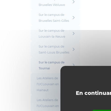
Bruxelles Woluwe
Sur le campus de
Bruxelles Saint-Gilles
Sur le campus de
Louvain-la-Neuve
Sur le campus de
Saint-Louis Bruxelles
Sur le campus de
Tournai
Les Ateliers de
l'UCLouvain en
Hainaut
En continuan
Les Ateliers de
l'UCLouvain en