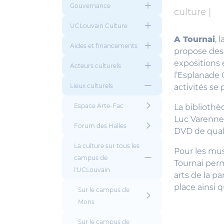
Gouvernance
culture |
UCLouvain Culture
A Tournai
, 
Aides et financements
propose des s
expositions 
Acteurs culturels
l’Esplanade G
Lieux culturels
activités se 
Espace Arte-Fac
La bibliothè
Luc Varenne,
Forum des Halles
DVD de quali
La culture sur tous les
Pour les musi
campus de
Tournai perm
l'UCLouvain
arts de la p
place ainsi 
Sur le campus de
Mons
Sur le campus de