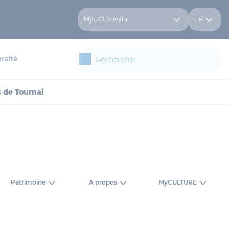
MyUCLouvain
FR
rsité
 de Tournai
Patrimoine
A propos
MyCULTURE