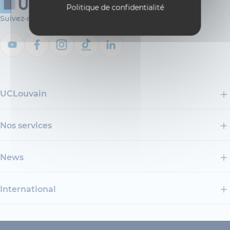
Politique de confidentialité
Suivez-nous
UCLouvain
Nos services
News
International