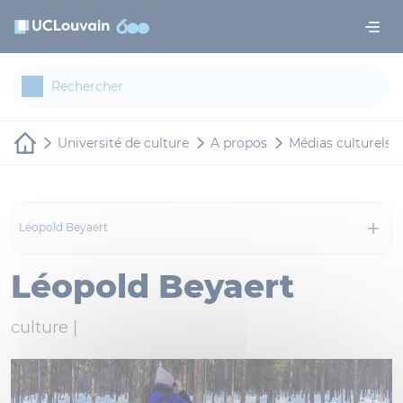
Aller au contenu principal
Panneau de gestion des cookies
Université de culture
A propos
Médias culturels
Léopold Beyaert
Léopold Beyaert
culture |