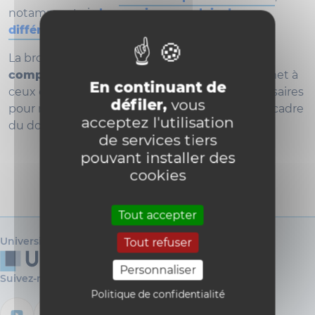
notamment via
les services emplois des
différentes écoles
.
La brochure
"Yes, I can ! Evaluer mes
compétences doctorales"
, disponible
ici
, permet à
En continuant de
ceux et celles qui le souhaitent les outils nécessaires
défiler,
vous
pour réaliser leur bilan de compétence dans le cadre
acceptez l'utilisation
du doctorat.
de services tiers
pouvant installer des
cookies
Tout accepter
Université catholique de Louvain
Tout refuser
Personnaliser
Suivez-nous
Politique de confidentialité