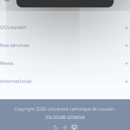
UCLouvain
Nos services
News
International
Copyright 2026
Université catholique de Louvain
-
-
UCLouvain Footer Copyrig
-
Vie privée
Urgence