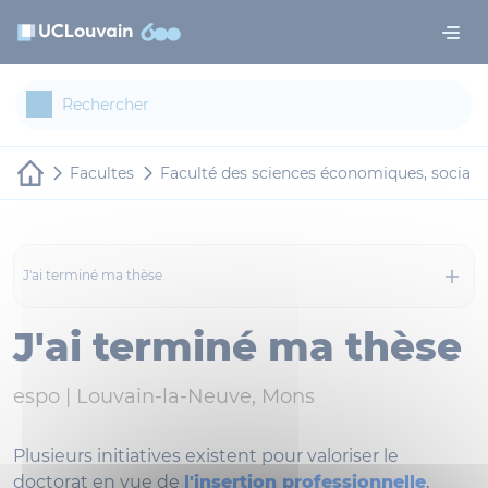
Aller au contenu principal
Panneau de gestion des cookies
Facultes
Faculté des sciences économiques, sociale
J'ai terminé ma thèse
J'ai terminé ma thèse
espo |
Louvain-la-Neuve, Mons
Plusieurs initiatives existent pour valoriser le
doctorat en vue de
l'insertion professionnelle
,