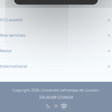
UCLouvain
Nos services
News
International
Copyright 2026
Université catholique de Louvain
-
-
UCLouvain Footer Copyrig
-
Vie privée
Urgence