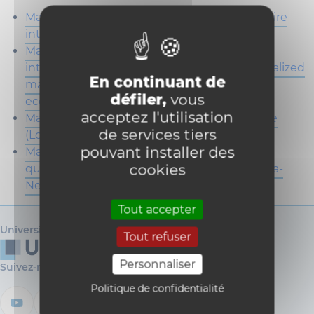
Master de spécialisation en action humanitaire
internationale (Louvain-la-Neuve)
Master de spécialisation en économie
internationale et du développement - Specialized
En continuant de
master in international and development
défiler,
vous
economics (Louvain-la-Neuve)
acceptez l'utilisation
Master de spécialisation en économie sociale
de services tiers
(Louvain-la-Neuve)
pouvant installer des
Master de spécialisation en méthodes
cookies
quantitatives en sciences sociales (Louvain-la-
Neuve)
Tout accepter
Université catholique de Louvain
Tout refuser
Personnaliser
Suivez-nous
Politique de confidentialité