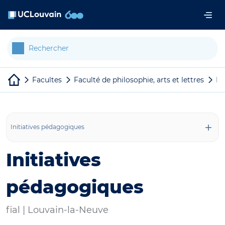
Aller au contenu principal
Panneau de gestion des cookies
Facultes
Faculté de philosophie, arts et lettres
Fa
Initiatives pédagogiques
Initiatives
pédagogiques
fial |
Louvain-la-Neuve