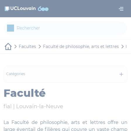
Aller au contenu principal
Panneau de gestion des cookies
Facultes
Faculté de philosophie, arts et lettres
Fa
Catégories
Faculté
fial |
Louvain-la-Neuve
La Faculté de philosophie, arts et lettres offre un
large éventail de filières qui couvre un vaste champ