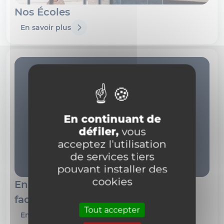
Nos Écoles
En savoir plus
En continuant de
défiler,
vous
acceptez l'utilisation
de services tiers
pouvant installer des
cookies
Enseignement et recherche en
faculté
Tout accepter
En savoir plus