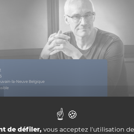
t
6
ouvain-la-Neuve Belgique
sible
nformation
es dates
t de défiler,
vous acceptez l'utilisation de