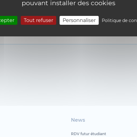
pouvant installer des cookies
cepter
Tout refuser
Personnaliser
Politique de con
treitberger@uclouvain.be
News
RDV futur étudiant