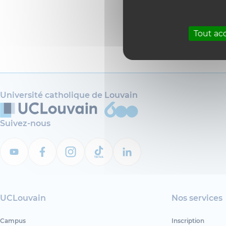
Contact
Tout ac
alex.s
Université catholique de Louvain
Suivez-nous
UCLouvain
Nos services
Campus
Inscription