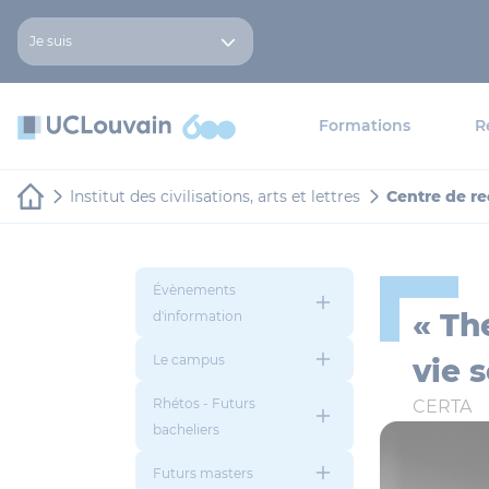
Aller au contenu principal
Panneau de gestion des cookies
Je suis
Formations
R
Institut des civilisations, arts et lettres
Centre de re
Évènements
« Th
d'information
Le campus
vie 
Rhétos - Futurs
CERTA
bacheliers
Futurs masters