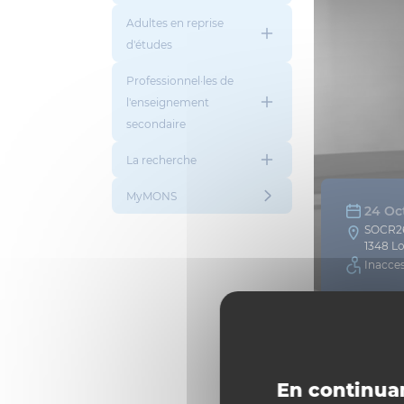
Adultes en reprise
d'études
Professionnel·les de
l'enseignement
secondaire
La recherche
MyMONS
24 Oc
SOCR2
1348 L
Inacces
Plus d'i
Afficher toutes l
En continuan