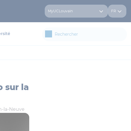
MyUCLouvain
FR
rsité
 sur la
n-la-Neuve