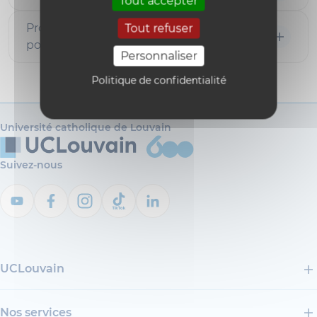
Tout accepter
Proposez-vous des bourses de recherche
Tout refuser
pour les doctorants internationaux ?
Personnaliser
Politique de confidentialité
Université catholique de Louvain
Suivez-nous
UCLouvain
Nos services