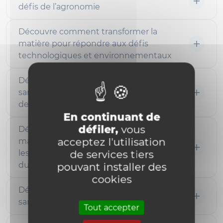
défis de l’agronomie
Découvre comment transformer la
matière pour répondre aux défis
technologiques et environnementaux
Découvre comment allier technologie et
santé pour révolutionner la médecine de
demain
En continuant de
défiler,
vous
Découvre comment allier science des
acceptez l'utilisation
matériaux et biotechnologies pour relever
de services tiers
les défis de la santé, du développement
durable et de l’innovation technologique.
pouvant installer des
cookies
Découvre l’informatique pour innover en
santé et biotechnologies
Tout accepter