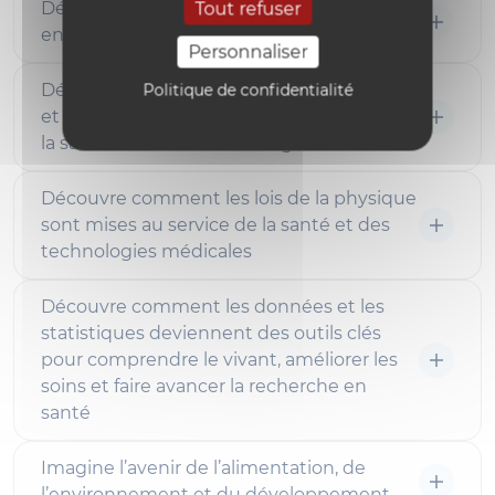
Découvre la santé animale au cœur des
Tout refuser
enjeux de santé et de biotechnologies
Personnaliser
Découvre le vivant à l’échelle des cellules
Politique de confidentialité
et des molécules pour relever les défis de
la santé et des biotechnologies
Découvre comment les lois de la physique
sont mises au service de la santé et des
technologies médicales
Découvre comment les données et les
statistiques deviennent des outils clés
pour comprendre le vivant, améliorer les
soins et faire avancer la recherche en
santé
Imagine l’avenir de l’alimentation, de
l’environnement et du développement