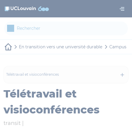
Aller au contenu principal
Panneau de gestion des cookies
En transition vers une université durable
Campus du
Télétravail et visioconférences
Télétravail et
visioconférences
transit |