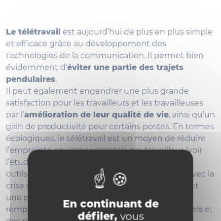
Le télétravail
est aujourd’hui de plus en plus simple
et efficace grâce au développement des
technologies de la communication. Il permet bien
évidemment d’
éviter une partie des trajets
pendulaires
.
Il peut également engendrer une plus grande
satisfaction pour les travailleurs et les travailleuses
par l’
amélioration de leur qualité de vie
, ainsi qu’un
gain de productivité pour certains postes. En termes
écologiques, le télétravail est un moyen de réduire
l’empreinte environnementale par travailleur (voir
l’étude de l’ADEME de 2020*). Néanmoins, si les
outils de travail à distance se sont généralisés avec la
crise sanitaire, de nombreux métiers nécessitent
une présence sur le lieu de travail et ils ne
En continuant de
remplacent pas la richesse des contacts informels et
défiler,
vous