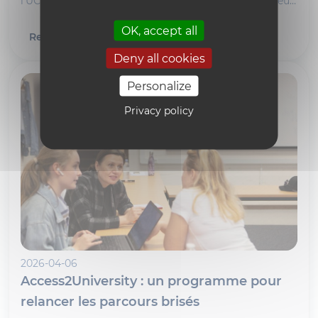
l’UCLouvain va se doter d’une Welcome House, un lieu
d’accueil et d’accompagnement des visiteurs
OK, accept all
internationaux. Et plus encore.
Read article
Deny all cookies
Personalize
Privacy policy
2026-04-06
Access2University : un programme pour
relancer les parcours brisés