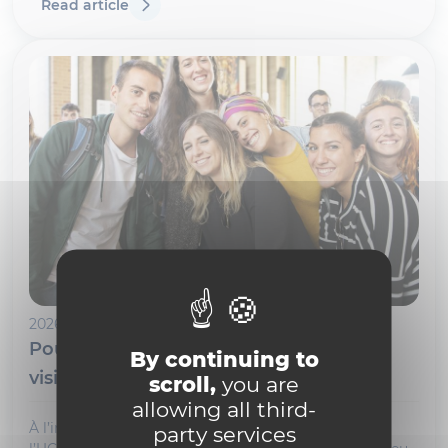
Read article
2026-04-15
Pour un accueil soigné et efficace des
By continuing to
visiteurs
scroll,
you are
allowing all third-
À l’instar d’autres universités internationales,
party services