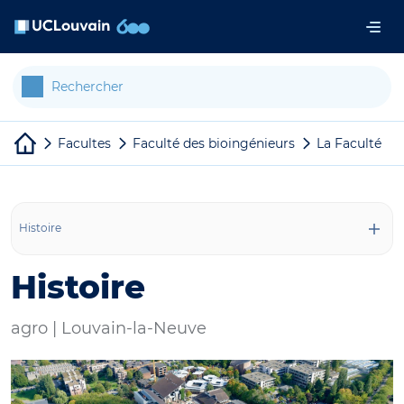
Aller au contenu principal
Panneau de gestion des cookies
Facultes
Faculté des bioingénieurs
La Faculté
Histoire
Histoire
agro |
Louvain-la-Neuve