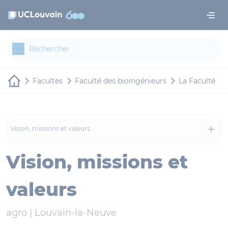
Aller au contenu principal
Panneau de gestion des cookies
Facultes
Faculté des bioingénieurs
La Faculté
Vision, missions et valeurs
Vision, missions et
valeurs
agro |
Louvain-la-Neuve